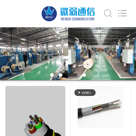
Weiruo
Communication
Tech.
Co.,Ltd.
All
Rights
Reserved.
HAUS
PRODUKTE
ÜBER
UNS
FABRIK-
AUSFLUG
QUALITÄTSKONTROLLE