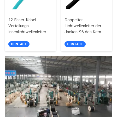
12 Faser-Kabel-
Doppelter
Verteilungs-
Lichtwellenleiter der
Innenlichtwellenleiter
Jacken-96 des Kern-
des Kern-Om3 in
100m der Spannen-
mehreren Betriebsarten
G652d ADSS
CONTACT
CONTACT