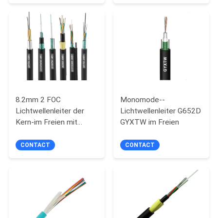
GYTA53
PRIVACY
POLICY
8.2mm 2 FOC
Monomode--
Lichtwellenleiter der
Lichtwellenleiter G652D
Kern-im Freien mit
GYXTW im Freien
0.9mm straffem
abgedämpftem Kabel
CONTACT
CONTACT