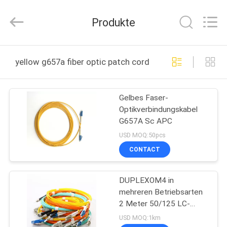
Weiruo
Communication
Tech.
Produkte
Co.,Ltd.
All
Rights
Reserved.
HAUS
yellow g657a fiber optic patch cord online manufacture
PRODUKTE
Gelbes Faser-
Optikverbindungskabel
ÜBER
G657A Sc APC
UNS
USD MOQ:50pcs
CONTACT
FABRIK-
DUPLEXOM4 in
AUSFLUG
mehreren Betriebsarten
2 Meter 50/125 LC-
QUALITÄTSKONTROLLE
Faser-
USD MOQ:1km