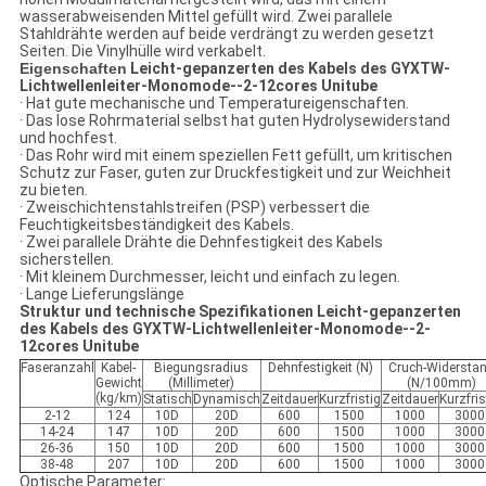
wasserabweisenden Mittel gefüllt wird. Zwei parallele
Stahldrähte werden auf beide verdrängt zu werden gesetzt
Seiten. Die Vinylhülle wird verkabelt.
Eigenschaften
Leicht-gepanzerten des Kabels des GYXTW-
Lichtwellenleiter-Monomode--2-12cores Unitube
· Hat gute mechanische und Temperatureigenschaften.
· Das lose Rohrmaterial selbst hat guten Hydrolysewiderstand
und hochfest.
· Das Rohr wird mit einem speziellen Fett gefüllt, um kritischen
Schutz zur Faser, guten zur Druckfestigkeit und zur Weichheit
zu bieten.
· Zweischichtenstahlstreifen (PSP) verbessert die
Feuchtigkeitsbeständigkeit des Kabels.
· Zwei parallele Drähte die Dehnfestigkeit des Kabels
sicherstellen.
· Mit kleinem Durchmesser, leicht und einfach zu legen.
· Lange Lieferungslänge
Struktur und technische Spezifikationen Leicht-
gepanzerten
des Kabels des GYXTW-Lichtwellenleiter-Monomode--2-
12cores Unitube
Faseranzahl
Kabel-
Biegungsradius
Dehnfestigkeit (N)
Cruch-Widersta
Gewicht
(Millimeter)
(N/100mm)
(kg/km)
Statisch
Dynamisch
Zeitdauer
Kurzfristig
Zeitdauer
Kurzfris
2-12
124
10D
20D
600
1500
1000
3000
14-24
147
10D
20D
600
1500
1000
3000
26-36
150
10D
20D
600
1500
1000
3000
38-48
207
10D
20D
600
1500
1000
3000
Optische Parameter: