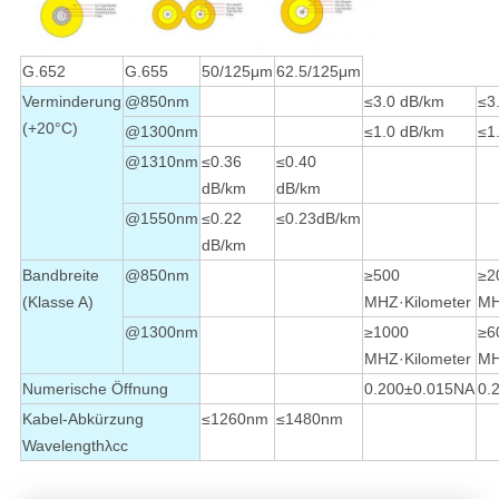
G.652
G.655
50/125μm
62.5/125μm
Verminderung
@850nm
≤3.0 dB/km
≤3
(+20°C)
@1300nm
≤1.0 dB/km
≤1
@1310nm
≤0.36
≤0.40
dB/km
dB/km
@1550nm
≤0.22
≤0.23dB/km
dB/km
Bandbreite
@850nm
≥500
≥2
(Klasse A)
MHZ·Kilometer
MH
@1300nm
≥1000
≥6
MHZ·Kilometer
MH
Numerische Öffnung
0.200±0.015NA
0.
Kabel-Abkürzung
≤1260nm
≤1480nm
Wavelengthλcc