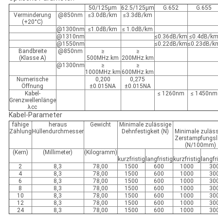
50/125µm
62.5/125µm
G.652
G.655
Verminderung
@850nm
≤3.0dB/km
≤3.3dB/km
(+20°C)
@1300nm
≤1.0dB/km
≤ 1.0dB/km
@1310nm
≤0.36dB/km
≤0.4dB/k
@1550nm
≤0.22dB/km
≤0.23dB/k
Bandbreite
@850nm
≥
≥
(Klasse A)
500MHz.km
200MHz.km
@1300nm
≥
≥
1000MHz.km
600MHz.km
Numerische
0,200
0,275
Öffnung
±0.015NA
±0.015NA
Kabel-
≤ 1260nm
≤ 1450nm
Grenzwellenlänge
λcc
Kabel-Parameter
fähige
heraus
Gewicht
Minimale zulässige
Zählung
Hüllendurchmesser
Dehnfestigkeit (N)
Minimale zuläs
Zerstampfungsl
(N/100mm)
(Kern)
(Millimeter)
(Kilogramm)
kurzfristig
langfristig
kurzfristig
langfr
2
8,3
78,00
1500
600
1000
30
4
8,3
78,00
1500
600
1000
30
6
8,3
78,00
1500
600
1000
30
8
8,3
78,00
1500
600
1000
30
10
8,3
78,00
1500
600
1000
30
12
8,3
78,00
1500
600
1000
30
24
8,3
78,00
1500
600
1000
30