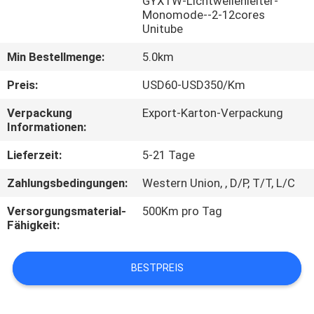
GYXTW-Lichtwellenleiter-
Monomode--2-12cores
TRETEN
Unitube
SIE
Min Bestellmenge:
5.0km
MIT
Preis:
USD60-USD350/Km
UNS
Verpackung
Export-Karton-Verpackung
IN
Informationen:
VERBINDUNG
Lieferzeit:
5-21 Tage
Zahlungsbedingungen:
Western Union, , D/P, T/T, L/C
NACHRICHTEN
Versorgungsmaterial-
500Km pro Tag
Fähigkeit:
FÄLLE
BESTPREIS
SITEMAP