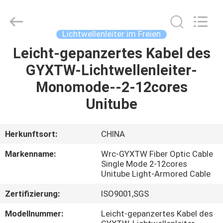
Weiruo
Communication
Tech.
Co.,Ltd.
All
Lichtwellenleiter im Freien
Rights
Reserved.
Leicht-gepanzertes Kabel des
HAUS
GYXTW-Lichtwellenleiter-
PRODUKTE
Monomode--2-12cores
Unitube
ÜBER
UNS
Herkunftsort:
CHINA
Markenname:
Wrc-GYXTW Fiber Optic Cable
FABRIK-
Single Mode 2-12cores
Unitube Light-Armored Cable
AUSFLUG
Zertifizierung:
ISO9001,SGS
QUALITÄTSKONTROLLE
Modellnummer:
Leicht-gepanzertes Kabel des