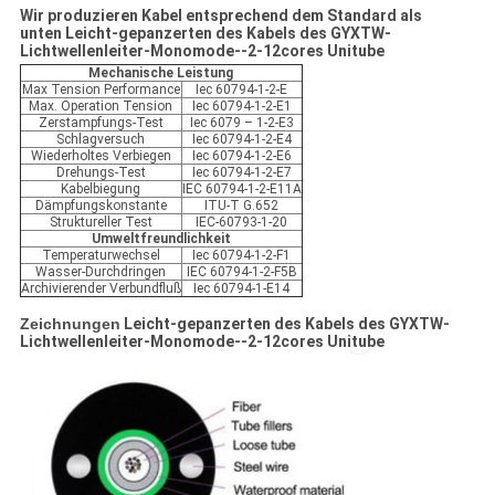
Wir produzieren Kabel entsprechend dem Standard als
unten Leicht-
gepanzerten des Kabels des GYXTW-
Lichtwellenleiter-Monomode--2-12cores Unitube
Mechanische Leistung
Max Tension Performance
Iec 60794-1-2-E
Max. Operation Tension
Iec 60794-1-2-E1
Zerstampfungs-Test
Iec 6079 – 1-2-E3
Schlagversuch
Iec 60794-1-2-E4
Wiederholtes Verbiegen
Iec 60794-1-2-E6
Drehungs-Test
Iec 60794-1-2-E7
Kabelbiegung
IEC 60794-1-2-E11A
Dämpfungskonstante
ITU-T G.652
Struktureller Test
IEC-60793-1-20
Umweltfreundlichkeit
Temperaturwechsel
Iec 60794-1-2-F1
Wasser-Durchdringen
IEC 60794-1-2-F5B
Archivierender Verbundfluß
Iec 60794-1-E14
Zeichnungen
Leicht-gepanzerten des Kabels des GYXTW-
Lichtwellenleiter-Monomode--2-12cores Unitube