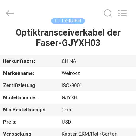
Weiruo
Communication
Tech.
Co.,Ltd.
All
FTTX-Kabel
Rights
Reserved.
Optiktransceiverkabel der
HAUS
Faser-GJYXH03
PRODUKTE
Herkunftsort:
CHINA
ÜBER
Markenname:
Weiroct
UNS
Zertifizierung:
ISO-9001
Modellnummer:
GJYXH
FABRIK-
AUSFLUG
Min Bestellmenge:
1km
Preis:
USD
QUALITÄTSKONTROLLE
Verpackung
Kasten 2KM/Roll/Carton