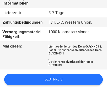
Informationen:
TRETEN
Lieferzeit:
5-7 Tage
SIE
Zahlungsbedingungen:
T/T, L/C, Western Union,
MIT
Versorgungsmaterial-
1000 Kilometer/Monat
UNS
Fähigkeit:
IN
Markieren:
,
Lichtwellenleiter des Kern-GJYXH03 1
VERBINDUNG
Faser-Optiktransceiverkabel des Kern-
GJYXH03 1
,
Optiktransceiverkabel der Faser-
NACHRICHTEN
GJYXH03
BESTPREIS
FÄLLE
SITEMAP