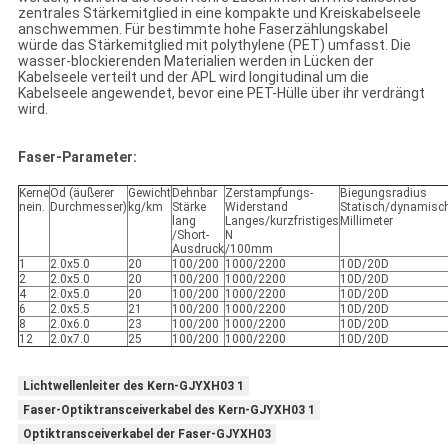
zentrales Stärkemitglied in eine kompakte und Kreiskabelseele
anschwemmen. Für bestimmte hohe Faserzählungskabel
würde das Stärkemitglied mit polythylene (PET) umfasst. Die
wasser-blockierenden Materialien werden in Lücken der
Kabelseele verteilt und der APL wird longitudinal um die
Kabelseele angewendet, bevor eine PET-Hülle über ihr verdrängt
wird.
Faser-Parameter:
Kerne
Od (äußerer
Gewicht
Dehnbar
Zerstampfungs-
Biegungsradius
nein.
Durchmesser)
kg/km
Stärke
Widerstand
Statisch/dynamisc
lang
Langes/kurzfristiges
Millimeter
/Short-
N
Ausdruck
/100mm
1
2.0x5.0
20
100/200
1000/2200
10D/20D
2
2.0x5.0
20
100/200
1000/2200
10D/20D
4
2.0x5.0
20
100/200
1000/2200
10D/20D
6
2.0x5.5
21
100/200
1000/2200
10D/20D
8
2.0x6.0
23
100/200
1000/2200
10D/20D
12
2.0x7.0
25
100/200
1000/2200
10D/20D
Lichtwellenleiter des Kern-GJYXH03 1
Faser-Optiktransceiverkabel des Kern-GJYXH03 1
Optiktransceiverkabel der Faser-GJYXH03