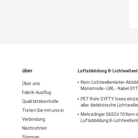
über
Luftabbildung 8-Lichtwellenl
Kern-Lichtwellenleiter-Abbil
Über uns
Monomode--LWL - Kabel GYT
Fabrik-Ausflug
Freien
PET Rohr GYFTY loses einze
Qualitätskontrolle
aller dielektrische Lichtwelle
Treten Sie mit uns in
Mehradriger G652d 10 Kern-i
Verbindung
Luftabbildung 8-Lichtwellenl
GYTC8S
Nachrichten
Sitemap