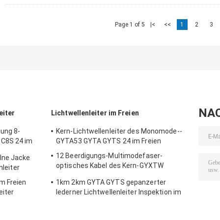
Page 1 of 5
|<
<<
1
2
3
NA
eiter
Lichtwellenleiter im Freien
dung 8-
Kern-Lichtwellenleiter des Monomode--
C8S 24 im
GYTA53 GYTA GYTS 24 im Freien
12 Beerdigungs-Multimodefaser-
lne Jacke
optisches Kabel des Kern-GYXTW
nleiter
wasserdichtes direktes
m Freien
1km 2km GYTA GYTS gepanzerter
eiter
lederner Lichtwellenleiter Inspektion im
Freien