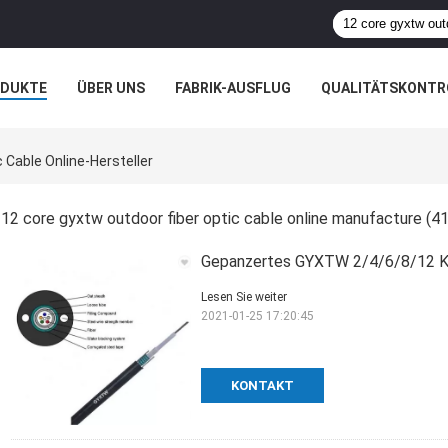
ODUKTE
ÜBER UNS
FABRIK-AUSFLUG
QUALITÄTSKONTR
N
FÄLLE
 Cable Online-Hersteller
12 core gyxtw outdoor fiber optic cable online manufacture
(41
Gepanzertes GYXTW 2/4/6/8/12 Ke
Lesen Sie weiter
2021-01-25 17:20:45
KONTAKT