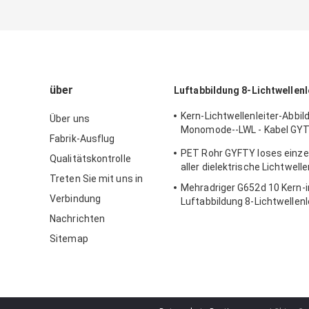
über
Luftabbildung 8-Lichtwellenl
Kern-Lichtwellenleiter-Abbil
Über uns
Monomode--LWL - Kabel GYT
Fabrik-Ausflug
Freien
PET Rohr GYFTY loses einze
Qualitätskontrolle
aller dielektrische Lichtwelle
Treten Sie mit uns in
Mehradriger G652d 10 Kern-i
Verbindung
Luftabbildung 8-Lichtwellenl
GYTC8S
Nachrichten
Sitemap