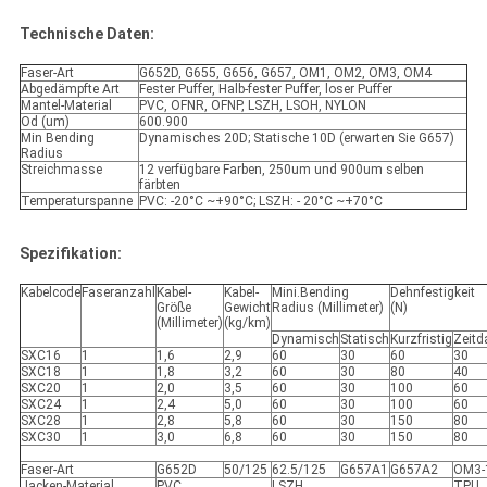
Technische Daten:
Faser-Art
G652D, G655, G656, G657, OM1, OM2, OM3, OM4
Abgedämpfte Art
Fester Puffer, Halb-fester Puffer, loser Puffer
Mantel-Material
PVC, OFNR, OFNP, LSZH, LSOH, NYLON
Od (um)
600.900
Min Bending
Dynamisches 20D; Statische 10D (erwarten Sie G657)
Radius
Streichmasse
12 verfügbare Farben, 250um und 900um selben
färbten
Temperaturspanne
PVC: -20°C ~+90°C; LSZH: - 20°C ~+70°C
Spezifikation:
Kabelcode
Faseranzahl
Kabel-
Kabel-
Mini.Bending
Dehnfestigkeit
Größe
Gewicht
Radius (Millimeter)
(N)
(Millimeter)
(kg/km)
Dynamisch
Statisch
Kurzfristig
Zeitd
SXC16
1
1,6
2,9
60
30
60
30
SXC18
1
1,8
3,2
60
30
80
40
SXC20
1
2,0
3,5
60
30
100
60
SXC24
1
2,4
5,0
60
30
100
60
SXC28
1
2,8
5,8
60
30
150
80
SXC30
1
3,0
6,8
60
30
150
80
Faser-Art
G652D
50/125
62.5/125
G657A1
G657A2
OM3-
Jacken-Material
PVC
LSZH
TPU