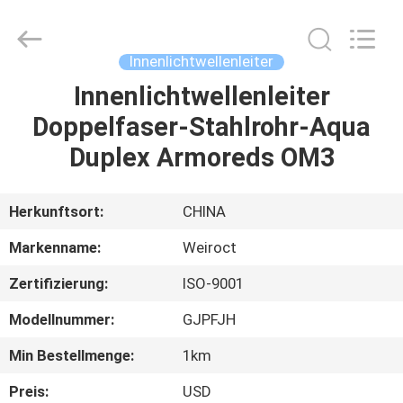
Weiruo
Communication
Tech.
Co.,Ltd.
All
Innenlichtwellenleiter
Rights
Reserved.
Innenlichtwellenleiter
HAUS
Doppelfaser-Stahlrohr-Aqua
PRODUKTE
Duplex Armoreds OM3
ÜBER
Herkunftsort:
CHINA
UNS
Markenname:
Weiroct
Zertifizierung:
ISO-9001
FABRIK-
Modellnummer:
GJPFJH
AUSFLUG
Min Bestellmenge:
1km
QUALITÄTSKONTROLLE
Preis:
USD