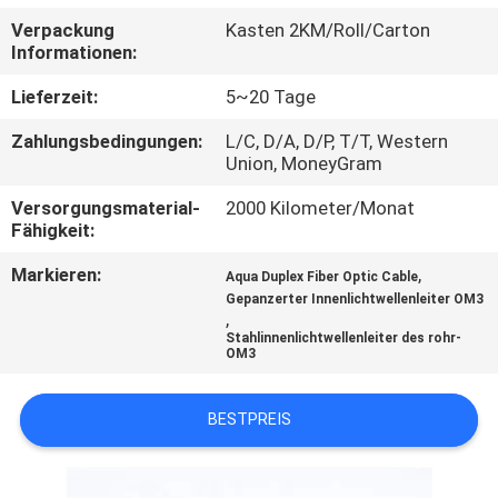
Verpackung
Kasten 2KM/Roll/Carton
TRETEN
Informationen:
SIE
Lieferzeit:
5~20 Tage
MIT
Zahlungsbedingungen:
L/C, D/A, D/P, T/T, Western
UNS
Union, MoneyGram
IN
Versorgungsmaterial-
2000 Kilometer/Monat
Fähigkeit:
VERBINDUNG
Markieren:
,
Aqua Duplex Fiber Optic Cable
Gepanzerter Innenlichtwellenleiter OM3
NACHRICHTEN
,
Stahlinnenlichtwellenleiter des rohr-
OM3
FÄLLE
BESTPREIS
SITEMAP