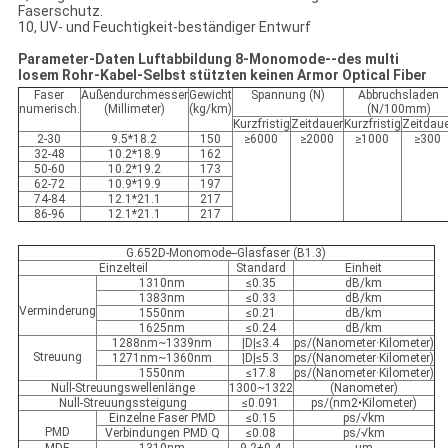
Faserschutz.
10, UV- und Feuchtigkeit-beständiger Entwurf
Parameter-Daten Luftabbildung 8-Monomode--des multi
losem Rohr-Kabel-Selbst stützten keinen Armor Optical Fiber
Faser
Außendurchmesser
Gewicht
Spannung (N)
Abbruchsladen
numerisch.
(Millimeter)
(kg/km)
(N/100mm)
Kurzfristig
Zeitdauer
Kurzfristig
Zeitdau
2-30
9.5*18.2
150
≥6000
≥2000
≥1000
≥300
32-48
10.2*18.9
162
50-60
10.2*19.2
173
62-72
10.9*19.9
197
74-84
12.1*21.1
217
86-96
12.1*21.1
217
G.652D-Monomode--Glasfaser (B1.3)
Einzelteil
Standard
Einheit
1310nm
≤0.35
dB/km
1383nm
≤0.33
dB/km
Verminderung
1550nm
≤0.21
dB/km
1625nm
≤0.24
dB/km
1288nm~1339nm
|D|≤3.4
ps/(Nanometer·Kilometer)
Streuung
1271nm~1360nm
|D|≤5.3
ps/(Nanometer·Kilometer)
1550nm
≤17.8
ps/(Nanometer·Kilometer)
Null-Streuungswellenlänge
1300~1322
(Nanometer)
Null-Streuungssteigung
≤0.091
ps/(nm2•Kilometer)
Einzelne Faser PMD
≤0.15
ps/√km
PMD
Verbindungen PMD Q
≤0.08
ps/√km