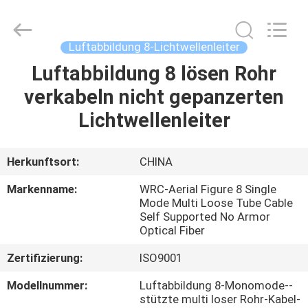
Weiruo
Communication
Tech.
Co.,Ltd.
All
Luftabbildung 8-Lichtwellenleiter
Rights
Reserved.
Luftabbildung 8 lösen Rohr
HAUS
verkabeln nicht gepanzerten
PRODUKTE
Lichtwellenleiter
ÜBER
Herkunftsort:
CHINA
UNS
Markenname:
WRC-Aerial Figure 8 Single
Mode Multi Loose Tube Cable
Self Supported No Armor
FABRIK-
Optical Fiber
AUSFLUG
Zertifizierung:
ISO9001
Modellnummer:
Luftabbildung 8-Monomode--
QUALITÄTSKONTROLLE
stützte multi loser Rohr-Kabel-