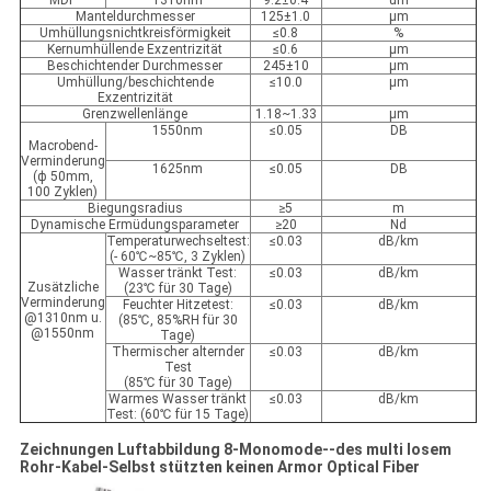
MDF
1310nm
9.2±0.4
um
Manteldurchmesser
125±1.0
μm
Umhüllungsnichtkreisförmigkeit
≤0.8
%
Kernumhüllende Exzentrizität
≤0.6
μm
Beschichtender Durchmesser
245±10
μm
Umhüllung/beschichtende
≤10.0
μm
Exzentrizität
Grenzwellenlänge
1.18~1.33
μm
1550nm
≤0.05
DB
Macrobend-
Verminderung
1625nm
≤0.05
DB
(ф 50mm,
100 Zyklen)
Biegungsradius
≥5
m
Dynamische Ermüdungsparameter
≥20
Nd
Temperaturwechseltest:
≤0.03
dB/km
(- 60℃~85℃, 3 Zyklen)
Wasser tränkt Test:
≤0.03
dB/km
Zusätzliche
(23℃ für 30 Tage)
Verminderung
Feuchter Hitzetest:
≤0.03
dB/km
@1310nm u.
(85℃, 85%RH für 30
@1550nm
Tage)
Thermischer alternder
≤0.03
dB/km
Test
(85℃ für 30 Tage)
Warmes Wasser tränkt
≤0.03
dB/km
Test: (60℃ für 15 Tage)
Zeichnungen Luftabbildung 8-Monomode--des multi losem
Rohr-Kabel-Selbst stützten keinen Armor Optical Fiber