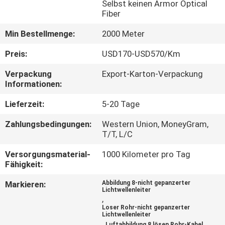
Selbst keinen Armor Optical
Fiber
TRETEN
Min Bestellmenge:
2000 Meter
SIE
MIT
Preis:
USD170-USD570/Km
UNS
Verpackung
Export-Karton-Verpackung
Informationen:
IN
Lieferzeit:
5-20 Tage
VERBINDUNG
Zahlungsbedingungen:
Western Union, MoneyGram,
T/T, L/C
NACHRICHTEN
Versorgungsmaterial-
1000 Kilometer pro Tag
Fähigkeit:
FÄLLE
Markieren:
Abbildung 8-nicht gepanzerter
Lichtwellenleiter
,
SITEMAP
Loser Rohr-nicht gepanzerter
Lichtwellenleiter
,
Luftabbildung 8 lösen Rohr-Kabel