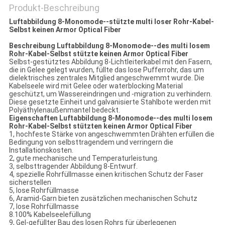
Produkt-Beschreibung
Luftabbildung 8-Monomode--stützte multi loser Rohr-Kabel-
Selbst keinen Armor Optical Fiber
Beschreibung Luftabbildung 8-Monomode--des multi losem
Rohr-Kabel-Selbst stützte keinen Armor Optical Fiber
Selbst-gestütztes Abbildung 8-Lichtleiterkabel mit den Fasern,
die in Gelee gelegt wurden, füllte das lose Pufferrohr, das um
dielektrisches zentrales Mitglied angeschwemmt wurde. Die
Kabelseele wird mit Gelee oder waterblocking Material
geschützt, um Wassereindringen und -migration zu verhindern.
Diese gesetzte Einheit und galvanisierte Stahlbote werden mit
Polyäthylenaußenmantel bedeckt.
Eigenschaften Luftabbildung 8-Monomode--des multi losem
Rohr-Kabel-Selbst stützten keinen Armor Optical Fiber
1, hochfeste Stärke von angeschwemmten Drähten erfüllen die
Bedingung von selbsttragendem und verringern die
Installationskosten.
2, gute mechanische und Temperaturleistung.
3, selbsttragender Abbildung 8-Entwurf.
4, spezielle Rohrfüllmasse einen kritischen Schutz der Faser
sicherstellen
5, lose Rohrfüllmasse
6, Aramid-Garn bieten zusätzlichen mechanischen Schutz
7, lose Rohrfüllmasse
8.100% Kabelseelefüllung
9, Gel-gefüllter Bau des losen Rohrs für überlegenen