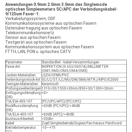
Anwendungen 0.9mm 2.0mm 3.0mm des Singlemode
optischen Simplexmeters SC/APC der Verbindungskabel-
9/125um Faser-1:
Verkabelungssystem, ODF
Kommunikationssysteme aus optischen Fasern
Datenübertragung aus optischen Fasern
Telekommunikationsnetz
Sensor aus optischen Fasern
Testgerät aus optischen Fasern
Kommunikationssystem aus optischen Fasern
FTTH, LAN, PON u. optisches CATV
Parameter
Standardlwl - kabel-Versammlungen
Faser-Art
INSPEKTION (G.652/G657A)/MILLIMETER
(OM1/0M2/OM3/OM4/OM5)
Jacken-Materialien
LSZH/OFNR/PVC
Verbindungsstück-Art
SC/LC/ST/LC/MU/DIN/SMA/MTRJ/MPO/E2000
Zwingen-Materialien
Keramisch
Prüfungswellenlängen
1310+30/1550+30nm/850+30/1300+30nm
Einfügungsdämpfung
<0>
(DB)
TIA/EIA-455-107
(PC/UPC/APC)/(PC/UPC)
Rückflussdämpfung
>50dB (PC/UPC)/>40dB
(DB)
TIA/ELA-455-107
>60dB (APC)/>40dB
Austauschbarkeit
<20db>
Kabel
Zopf/Simplexbetrieb/Dupiex/Fan-heraus Patchcord
Betriebstemperatur
-10~+70
(°C)