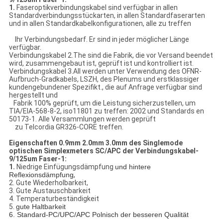
1.
Faseroptikverbindungskabel sind verfügbar in allen
Standardverbindungsstückarten, in allen Standardfaserarten
und in allen Standardkabelkonfigurationen, alle zu treffen
Ihr Verbindungsbedarf. Er sind in jeder möglicher Länge
verfügbar.
Verbindungskabel 2.The sind die Fabrik, die vor Versand beendet
wird, zusammengebaut ist, geprüft ist und kontrolliert ist.
Verbindungskabel 3.All werden unter Verwendung des OFNR-
Aufbruch-Gradkabels, LSZH, des Plenums und erstklassiger
kundengebundener Spezifikt., die auf Anfrage verfügbar sind
hergestellt und
Fabrik 100% geprüft, um die Leistung sicherzustellen, um
TIA/EIA-568-8-2, iso11801 zu treffen: 2002 und Standards en
50173-1. Alle Versammlungen werden geprüft
zu Telcordia GR326-CORE treffen.
Eigenschaften
0.9mm 2.0mm 3.0mm des Singlemode
optischen Simplexmeters SC/APC der Verbindungskabel-
9/125um Faser-1:
1.
Niedrige Einfügungsdämpfung
und hintere 
Reflexionsdämpfung
,
2. Gute Wiederholbarkeit,
3. Gute Austauschbarkeit
4. Temperaturbeständigkeit
5.
gute Haltbarkeit
6. Standard-PC/UPC/APC Polnisch der besseren Qualität