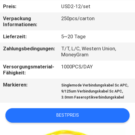
Preis:
USD2-12/set
TRETEN
Verpackung
250pcs/carton
SIE
Informationen:
MIT
Lieferzeit:
5~20 Tage
UNS
Zahlungsbedingungen:
T/T, L/C, Western Union,
IN
MoneyGram
VERBINDUNG
Versorgungsmaterial-
1000PCS/DAY
Fähigkeit:
NACHRICHTEN
Markieren:
,
Singlemode Verbindungskabel Sc APC
,
9/125um Verbindungskabel Sc APC
3.0mm Faseroptikverbindungskabel
FÄLLE
BESTPREIS
SITEMAP