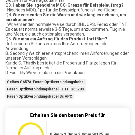
Wochen für Auftragsquantität.
Q3.
Haben Sie irgendeine MOQ-Grenze für Beispielauftrag?
: Niedriges MOQ, 1pc für die Beispielprüfung ist- verfügbar
Q4.
Wie versenden Sie die Waren und wie lang es nehmen, um
anzukommen?
: Wir versenden normalerweise durch DHL, UPS, Fedex oder TNT.
Es dauert normalerweise 3-5 Tage, um anzukommen. Fluglinie
und Meer, die auch optionales versenden.
Q5.
Wie man ein Auftrag für das Produkt fortfährt?
: Informieren Sie uns erstens Ihre Anforderungen oder
Anwendung.
B. Secondly We zitieren entsprechend Ihren Anforderungen oder
unseren Vorschlägen.
Kunde C. Thirdly bestätigt die Proben und Plätze legen für
formalen Auftrag nieder.
D. Fourthly We vereinbaren die Produktion.
Gelbes G657A-Faser-Optikverbindungskabel
Faser-Optikverbindungskabel FTTH G657B3
Faser-Optikverbindungskabel Sc APC
Erhalten Sie den besten Preis für
0.9mm 2.0mm 3.0mm 9/125um