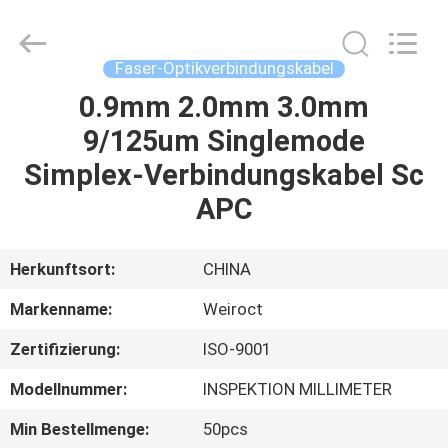
Weiruo
Communication
Tech.
Co.,Ltd.
All
Faser-Optikverbindungskabel
Rights
Reserved.
0.9mm 2.0mm 3.0mm
HAUS
9/125um Singlemode
PRODUKTE
Simplex-Verbindungskabel Sc
APC
ÜBER
UNS
Herkunftsort:
CHINA
Markenname:
Weiroct
FABRIK-
Zertifizierung:
ISO-9001
AUSFLUG
Modellnummer:
INSPEKTION MILLIMETER
QUALITÄTSKONTROLLE
Min Bestellmenge:
50pcs