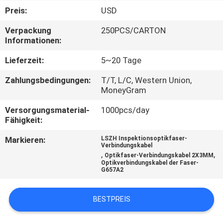
Preis:
USD
TRETEN
Verpackung
250PCS/CARTON
SIE
Informationen:
MIT
Lieferzeit:
5~20 Tage
UNS
Zahlungsbedingungen:
T/T, L/C, Western Union,
IN
MoneyGram
VERBINDUNG
Versorgungsmaterial-
1000pcs/day
Fähigkeit:
NACHRICHTEN
Markieren:
LSZH Inspektionsoptikfaser-
Verbindungskabel
,
,
Optikfaser-Verbindungskabel 2X3MM
Optikverbindungskabel der Faser-
FÄLLE
G657A2
SITEMAP
BESTPREIS