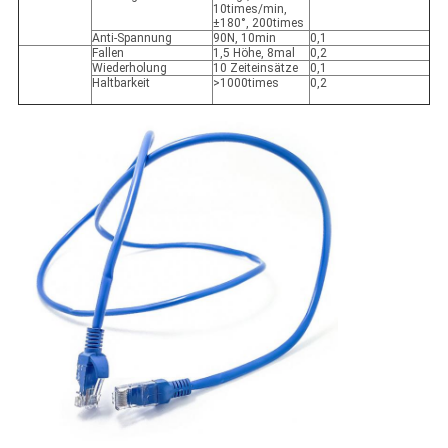
10times/min,
±180°, 200times
Anti-Spannung
90N, 10min
0,1
Fallen
1,5 Höhe, 8mal
0,2
Wiederholung
10 Zeiteinsätze
0,1
Haltbarkeit
>1000times
0,2