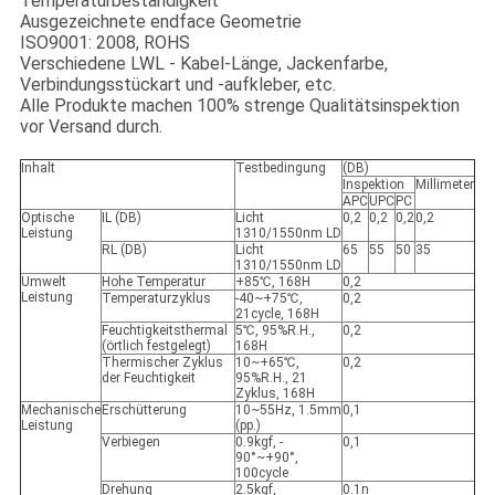
Temperaturbeständigkeit
Ausgezeichnete endface Geometrie
ISO9001: 2008, ROHS
Verschiedene LWL - Kabel-Länge, Jackenfarbe,
Verbindungsstückart und -aufkleber, etc.
Alle Produkte machen 100% strenge Qualitätsinspektion
vor Versand durch.
Inhalt
Testbedingung
(DB)
Inspektion
Millimeter
APC
UPC
PC
Optische
IL (DB)
Licht
0,2
0,2
0,2
0,2
Leistung
1310/1550nm LD
RL (DB)
Licht
65
55
50
35
1310/1550nm LD
Umwelt
Hohe Temperatur
+85℃, 168H
0,2
Leistung
Temperaturzyklus
-40~+75℃,
0,2
21cycle, 168H
Feuchtigkeitsthermal
5℃, 95%R.H.,
0,2
(örtlich festgelegt)
168H
Thermischer Zyklus
10~+65℃,
0,2
der Feuchtigkeit
95%R.H., 21
Zyklus, 168H
Mechanische
Erschütterung
10~55Hz, 1.5mm
0,1
Leistung
(pp.)
Verbiegen
0.9kgf, -
0,1
90°~+90°,
100cycle
Drehung
2.5kgf,
0.1n