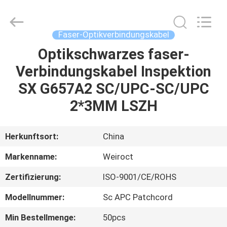
Weiruo
Communication
Tech.
Co.,Ltd.
All
Faser-Optikverbindungskabel
Rights
Reserved.
Optikschwarzes faser-
HAUS
Verbindungskabel Inspektion
PRODUKTE
SX G657A2 SC/UPC-SC/UPC
2*3MM LSZH
ÜBER
UNS
Herkunftsort:
China
Markenname:
Weiroct
FABRIK-
Zertifizierung:
ISO-9001/CE/ROHS
AUSFLUG
Modellnummer:
Sc APC Patchcord
QUALITÄTSKONTROLLE
Min Bestellmenge:
50pcs